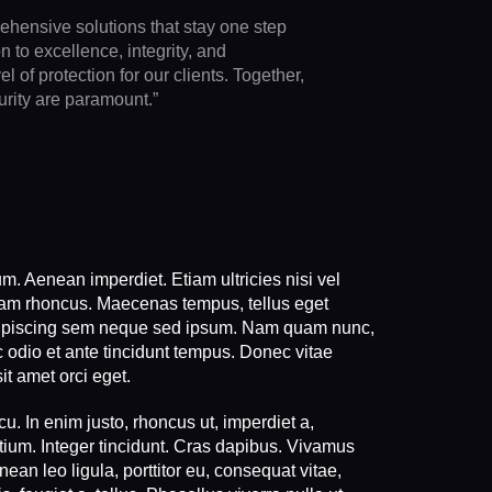
ehensive solutions that stay one step
 to excellence, integrity, and
l of protection for our clients. Together,
curity are paramount.”
m. Aenean imperdiet. Etiam ultricies nisi vel
tiam rhoncus. Maecenas tempus, tellus eget
dipiscing sem neque sed ipsum. Nam quam nunc,
c odio et ante tincidunt tempus. Donec vitae
it amet orci eget.
cu. In enim justo, rhoncus ut, imperdiet a,
etium. Integer tincidunt. Cras dapibus. Vivamus
an leo ligula, porttitor eu, consequat vitae,