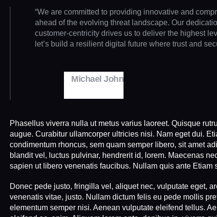
“We are committed to providing innovative and compr
ahead of the evolving threat landscape. Our dedication
customer-centricity drives us to deliver the highest leve
let’s build a resilient digital future where trust and se
Michael John
COO CYTRIX
Phasellus viverra nulla ut metus varius laoreet. Quisque rutru
augue. Curabitur ullamcorper ultricies nisi. Nam eget dui. E
condimentum rhoncus, sem quam semper libero, sit amet a
blandit vel, luctus pulvinar, hendrerit id, lorem. Maecenas ne
sapien ut libero venenatis faucibus. Nullam quis ante Etiam s
Donec pede justo, fringilla vel, aliquet nec, vulputate eget, ar
venenatis vitae, justo. Nullam dictum felis eu pede mollis pr
elementum semper nisi. Aenean vulputate eleifend tellus. Aene