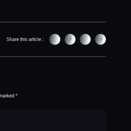
Share this article :
e marked
*