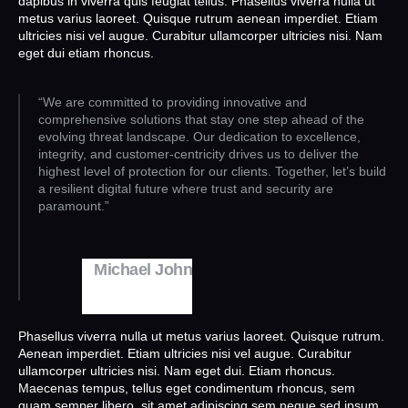
dapibus in viverra quis feugiat tellus. Phasellus viverra nulla ut
metus varius laoreet. Quisque rutrum aenean imperdiet. Etiam
ultricies nisi vel augue. Curabitur ullamcorper ultricies nisi. Nam
eget dui etiam rhoncus.
“We are committed to providing innovative and
comprehensive solutions that stay one step ahead of the
evolving threat landscape. Our dedication to excellence,
integrity, and customer-centricity drives us to deliver the
highest level of protection for our clients. Together, let’s build
a resilient digital future where trust and security are
paramount.”
Michael John
COO CYTRIX
Phasellus viverra nulla ut metus varius laoreet. Quisque rutrum.
Aenean imperdiet. Etiam ultricies nisi vel augue. Curabitur
ullamcorper ultricies nisi. Nam eget dui. Etiam rhoncus.
Maecenas tempus, tellus eget condimentum rhoncus, sem
quam semper libero, sit amet adipiscing sem neque sed ipsum.