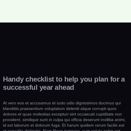
Handy checklist to help you plan for a
successful year ahead
At vero eos et accusamus et iusto odio dignissimos ducimus qui
blanditiis praesentium voluptatum deleniti atque corrupti quos
dolores et quas molestias excepturi sint occaecati cupiditate non
provident, similique sunt in culpa qui officia deserunt mollitia animi,
id est laborum et dolorum fuga. Et harum quidem rerum facilis est
et expedita distinctio. Nam libero tempore, cum soluta nobis est