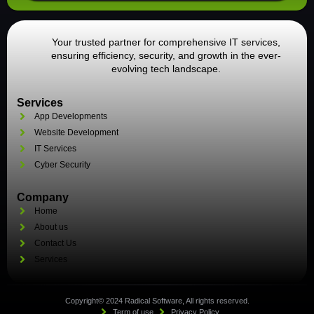
Your trusted partner for comprehensive IT services,
ensuring efficiency, security, and growth in the ever-
evolving tech landscape.
Services
App Developments
Website Development
IT Services
Cyber Security
Company
Home
About us
Contact Us
Services
Copyright© 2024 Radical Software, All rights reserved.
Term of use
Privacy Policy