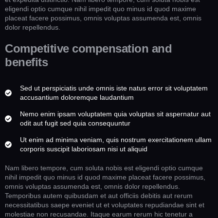
eligendi optio cumque nihil impedit quo minus id quod maxime
placeat facere possimus, omnis voluptas assumenda est, omnis
dolor repellendus.
Competitive compensation and
benefits
Sed ut perspiciatis unde omnis iste natus error sit voluptatem
accusantium doloremque laudantium
Nemo enim ipsam voluptatem quia voluptas sit aspernatur aut
odit aut fugit sed quia consequuntur
Ut enim ad minima veniam, quis nostrum exercitationem ullam
corporis suscipit laboriosam nisi ut aliquid
Nam libero tempore, cum soluta nobis est eligendi optio cumque
nihil impedit quo minus id quod maxime placeat facere possimus,
omnis voluptas assumenda est, omnis dolor repellendus.
Temporibus autem quibusdam et aut officiis debitis aut rerum
necessitatibus saepe eveniet ut et voluptates repudiandae sint et
molestiae non recusandae. Itaque earum rerum hic tenetur a