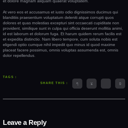
et dolore magnam aliquam quaerat voluptatem.
At vero eos et accusamus et iusto odio dignissimos ducimus qui
blanditiis praesentium voluptatum deleniti atque corrupti quos
dolores et quas molestias excepturi sint occaecati cupiditate non
provident, similique sunt in culpa qui officia deserunt mollitia animi,
id est laborum et dolorum fuga. Et harum quidem rerum facilis est
et expedita distinctio. Nam libero tempore, cum soluta nobis est
eligendi optio cumque nihil impedit quo minus id quod maxime
placeat facere possimus, omnis voluptas assumenda est, omnis
dolor repellendus.
TAGS :
SHARE THIS :
Leave a Reply