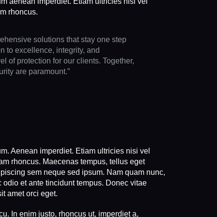
um aenean imperdiet. Etiam ultricies nisi vel
iam rhoncus.
ehensive solutions that stay one step
 to excellence, integrity, and
l of protection for our clients. Together,
curity are paramount.”
m. Aenean imperdiet. Etiam ultricies nisi vel
tiam rhoncus. Maecenas tempus, tellus eget
dipiscing sem neque sed ipsum. Nam quam nunc,
c odio et ante tincidunt tempus. Donec vitae
it amet orci eget.
cu. In enim justo, rhoncus ut, imperdiet a,