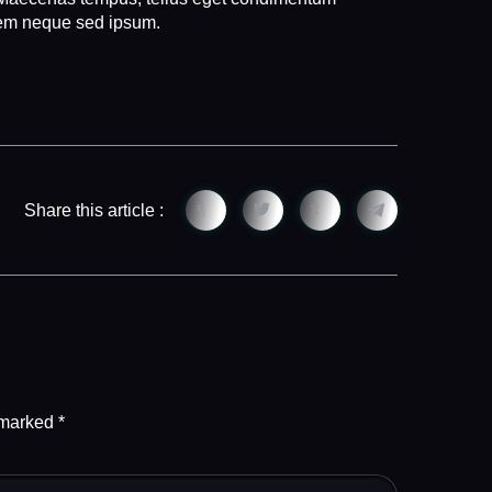
sem neque sed ipsum.
Share this article :
e marked
*