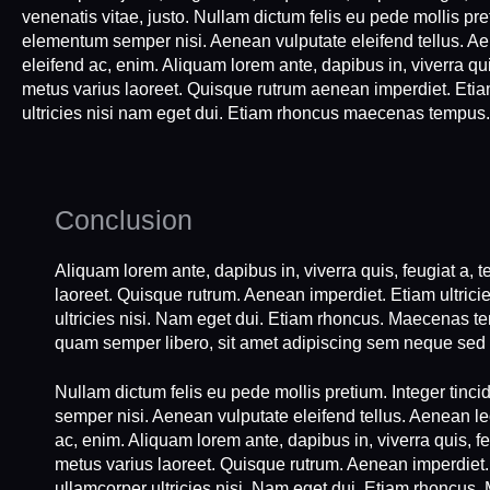
venenatis vitae, justo. Nullam dictum felis eu pede mollis pr
elementum semper nisi. Aenean vulputate eleifend tellus. Aene
eleifend ac, enim. Aliquam lorem ante, dapibus in, viverra quis
metus varius laoreet. Quisque rutrum aenean imperdiet. Etiam
ultricies nisi nam eget dui. Etiam rhoncus maecenas tempus
Conclusion
Aliquam lorem ante, dapibus in, viverra quis, feugiat a, t
laoreet. Quisque rutrum. Aenean imperdiet. Etiam ultrici
ultricies nisi. Nam eget dui. Etiam rhoncus. Maecenas 
quam semper libero, sit amet adipiscing sem neque sed
Nullam dictum felis eu pede mollis pretium. Integer tin
semper nisi. Aenean vulputate eleifend tellus. Aenean leo 
ac, enim. Aliquam lorem ante, dapibus in, viverra quis, feu
metus varius laoreet. Quisque rutrum. Aenean imperdiet. 
ullamcorper ultricies nisi. Nam eget dui. Etiam rhoncu