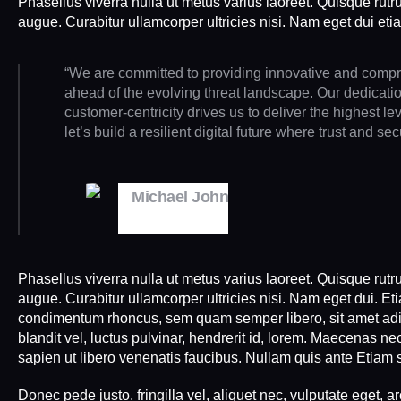
Phasellus viverra nulla ut metus varius laoreet. Quisque rutr
augue. Curabitur ullamcorper ultricies nisi. Nam eget dui et
“We are committed to providing innovative and compr
ahead of the evolving threat landscape. Our dedication
customer-centricity drives us to deliver the highest leve
let’s build a resilient digital future where trust and se
Michael John
COO CYTRIX
Phasellus viverra nulla ut metus varius laoreet. Quisque rutru
augue. Curabitur ullamcorper ultricies nisi. Nam eget dui. E
condimentum rhoncus, sem quam semper libero, sit amet a
blandit vel, luctus pulvinar, hendrerit id, lorem. Maecenas ne
sapien ut libero venenatis faucibus. Nullam quis ante Etiam s
Donec pede justo, fringilla vel, aliquet nec, vulputate eget, ar